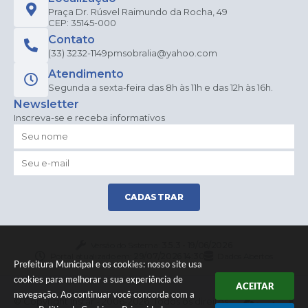
Praça Dr. Rúsvel Raimundo da Rocha, 49
CEP: 35145-000
Contato
(33) 3232-1149
pmsobralia@yahoo.com
Atendimento
Segunda a sexta-feira das 8h às 11h e das 12h às 16h.
Newsletter
Inscreva-se e receba informativos
CADASTRAR
Versão do Sistema:
3.5.3 - 19/06/2026
Portal atualizado em:
29/07/2026 14:30
Dados Abertos
Prefeitura Municipal e os cookies: nosso site usa
cookies para melhorar a sua experiência de
ACEITAR
navegação. Ao continuar você concorda com a
© Copyright Instar - 2006-2026. Todos os direitos