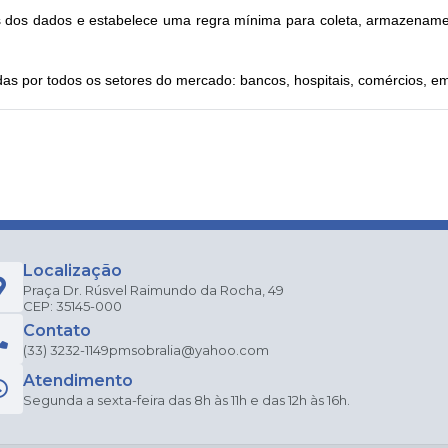
es dos dados e estabelece uma regra mínima para coleta, armazename
as por todos os setores do mercado: bancos, hospitais, comércios, 
Localização
Praça Dr. Rúsvel Raimundo da Rocha, 49
CEP: 35145-000
Contato
(33) 3232-1149
pmsobralia@yahoo.com
Atendimento
Segunda a sexta-feira das 8h às 11h e das 12h às 16h.