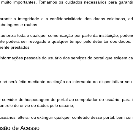
o muito importantes. Tomamos os cuidados necessários para garantir
rantir a integridade e a confidencialidade dos dados coletados, a
sabotagens e roubos.
 autoriza toda e qualquer comunicação por parte da instituição, pod
te poderá ser revogado a qualquer tempo pelo detentor dos dados. 
mente prestados.
informações pessoais do usuário dos serviços do portal que exigem c
 só será feito mediante aceitação do internauta ao disponibilizar s
o servidor de hospedagem do portal ao computador do usuário, para i
ntrole de envio de dados pelo usuário;
uários, alterar ou extinguir qualquer conteúdo desse portal, bem co
são de Acesso​