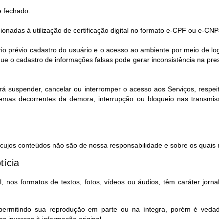
e fechado.
cionadas à utilização de certificação digital no formato e-CPF ou e-CNP
rio prévio cadastro do usuário e o acesso ao ambiente por meio de l
e o cadastro de informações falsas pode gerar inconsistência na pr
rá suspender, cancelar ou interromper o acesso aos Serviços, respeita
lemas decorrentes da demora, interrupção ou bloqueio nas transmi
, cujos conteúdos não são de nossa responsabilidade e sobre os quais n
tícia
 nos formatos de textos, fotos, vídeos ou áudios, têm caráter jorna
, permitindo sua reprodução em parte ou na íntegra, porém é ved