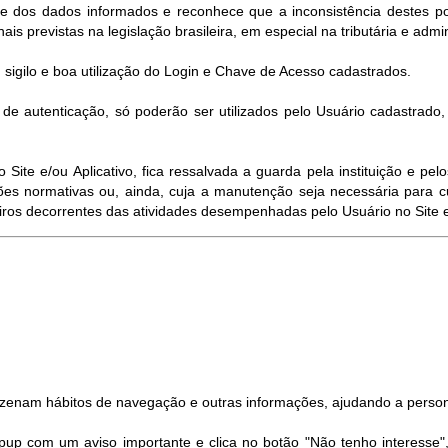
de dos dados informados e reconhece que a inconsistência destes pod
ais previstas na legislação brasileira, em especial na tributária e admin
 sigilo e boa utilização do Login e Chave de Acesso cadastrados.
e autenticação, só poderão ser utilizados pelo Usuário cadastrado
ite e/ou Aplicativo, fica ressalvada a guarda pela instituição e p
es normativas ou, ainda, cuja a manutenção seja necessária para c
eiros decorrentes das atividades desempenhadas pelo Usuário no Site e/
azenam hábitos de navegação e outras informações, ajudando a person
pup com um aviso importante e clica no botão "Não tenho interesse"