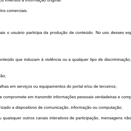
s inversos à informação original.
ns comerciais.
quais o usuário participa da produção de conteúdo. No uso desses es
nteúdo que induzam à violência ou a qualquer tipo de discriminação, sej
ção;
lhas em serviços ou equipamentos do portal e/ou de terceiros;
 se compromete em transmitir informações pessoais verdadeiras e comp
torizado a dispositivos de comunicação, informação ou computação;
o ou quaisquer outros canais interativos de participação, mensagens n