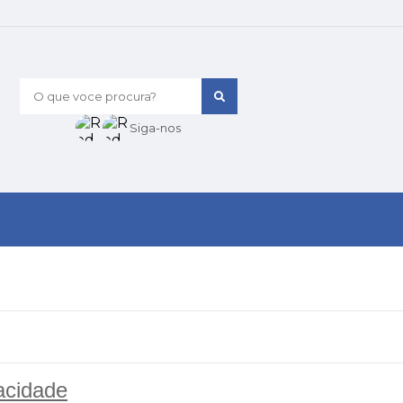
O que voce procura?
Siga-nos
acidade