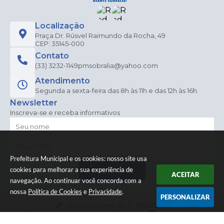
Localização
Praça Dr. Rúsvel Raimundo da Rocha, 49
CEP: 35145-000
Contato
(33) 3232-1149
pmsobralia@yahoo.com
Atendimento
Segunda a sexta-feira das 8h às 11h e das 12h às 16h.
Newsletter
Inscreva-se e receba informativos
Prefeitura Municipal e os cookies: nosso site usa
cookies para melhorar a sua experiência de
CADASTRAR
ACEITAR
navegação. Ao continuar você concorda com a
nossa
Política de Cookies
e
Privacidade
.
PERSONALIZAR
Versão do Sistema:
3.5.3 - 19/06/2026
Portal atualizado em:
29/07/2026 14:30
Dados Abertos