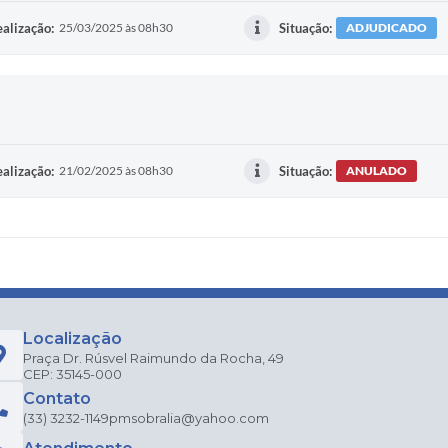
alização:
25/03/2025 às 08h30
Situação:
ADJUDICADO
alização:
21/02/2025 às 08h30
Situação:
ANULADO
Localização
Praça Dr. Rúsvel Raimundo da Rocha, 49
CEP: 35145-000
Contato
(33) 3232-1149
pmsobralia@yahoo.com