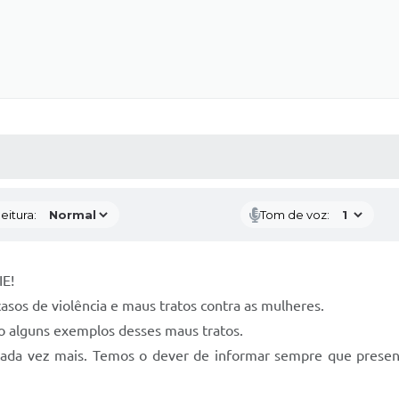
 MÍDIAS
RECEBA NOTÍCIAS
eitura:
Tom de voz:
E!
casos de violência e maus tratos contra as mulheres.
 são alguns exemplos desses maus tratos.
ada vez mais. Temos o dever de informar sempre que presenc